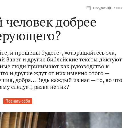
Обсудить
3 003
 человек добрее
ерующего?
те, и прощены будете», «отвращайтесь зла,
ый Завет и другие библейские тексты диктуют
зные люди принимают как руководство к
что и другие ждут от них именно этого —
ия, добра... Ведь каждый из нас — то, во что
ему следует, разве не так?
Познать себя