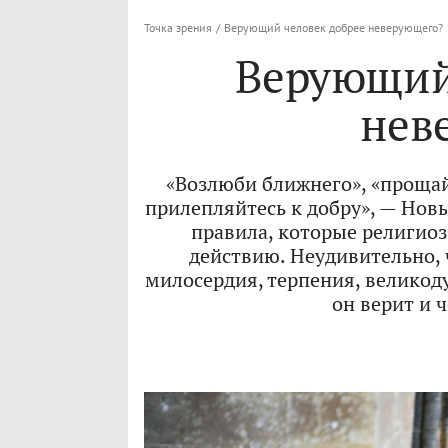
Точка зрения
/
Верующий человек добрее неверующего?
Верующий
нев
«Возлюби ближнего», «прощай
прилепляйтесь к добру», — Нов
правила, которые религио
действию. Неудивительно, 
милосердия, терпения, великодуш
он верит и ч