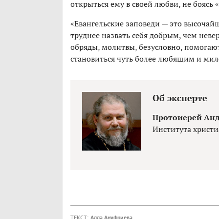
открыться ему в своей любви, не боясь 
«Евангельские заповеди — это высочайш
труднее назвать себя добрым, чем нев
обряды, молитвы, безусловно, помогаю
становиться чуть более любящим и ми
Об эксперте
Протоиерей Анд
Института христи
ТЕКСТ:
Алла Ануфриева