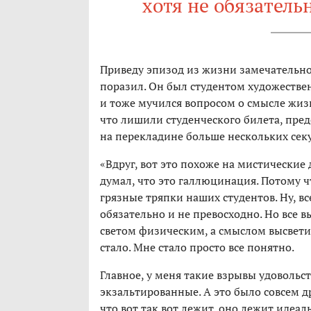
хотя не обязатель
Приведу эпизод из жизни замечательно
поразил. Он был студентом художествен
и тоже мучился вопросом о смысле жизн
что лишили студенческого билета, пред
на перекладине больше нескольких секу
«Вдруг, вот это похоже на мистические д
думал, что это галлюцинация. Потому ч
грязные тряпки наших студентов. Ну, вс
обязательно и не превосходно. Но все 
светом физическим, а смыслом высветил
стало. Мне стало просто все понятно.
Главное, у меня такие взрывы удовольс
экзальтированные. А это было совсем др
что вот так вот лежит, оно лежит идеал