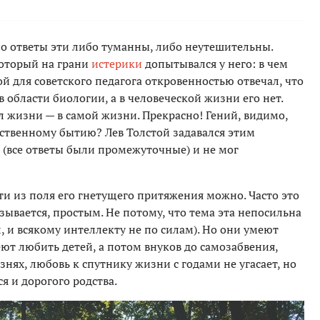
но ответы эти либо туманны, либо неутешительны.
оторый на грани
истерики
допытывался у него: в чем
 для советского педагога откровенностью отвечал, что
 области биологии, а в человеческой жизни его нет.
сл жизни — в самой жизни. Прекрасно! Гений, видимо,
обственному бытию? Лев Толстой задавался этим
 (все ответы были промежуточные) и не мог
йти из поля его гнетущего притяжения можно. Часто это
ывается, простым. Не потому, что тема эта непосильна
ал, и всякому интеллекту не по силам). Но они умеют
ют любить детей, а потом внуков до самозабвения,
езнях, любовь к спутнику жизни с годами не угасает, но
я и дорогого родства.