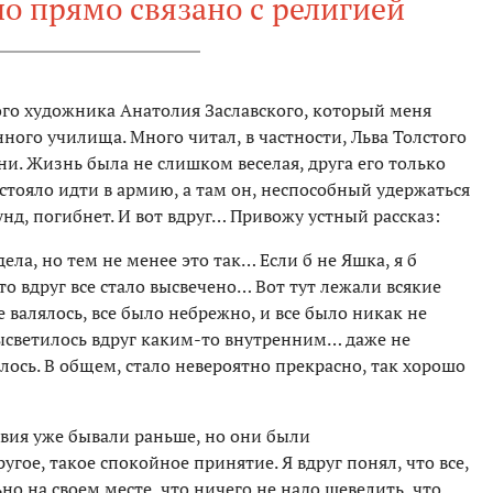
но прямо связано с религией
го художника Анатолия Заславского, который меня
ного училища. Много читал, в частности, Льва Толстого
и. Жизнь была не слишком веселая, друга его только
стояло идти в армию, а там он, неспособный удержаться
нд, погибнет. И вот вдруг… Привожу устный рассказ:
ела, но тем не менее это так… Если б не Яшка, я б
то вдруг все стало высвечено… Вот тут лежали всякие
е валялось, все было небрежно, и все было никак не
высветилось вдруг каким-то внутренним… даже не
ось. В общем, стало невероятно прекрасно, так хорошо
твия уже бывали раньше, но они были
угое, такое спокойное принятие. Я вдруг понял, что все,
ьно на своем месте, что ничего не надо шевелить, что