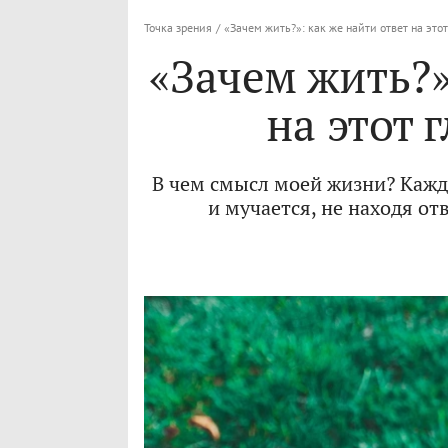
Точка зрения
/
«Зачем жить?»: как же найти ответ на это
«Зачем жить?»
на этот 
В чем смысл моей жизни? Кажд
и мучается, не находя отв