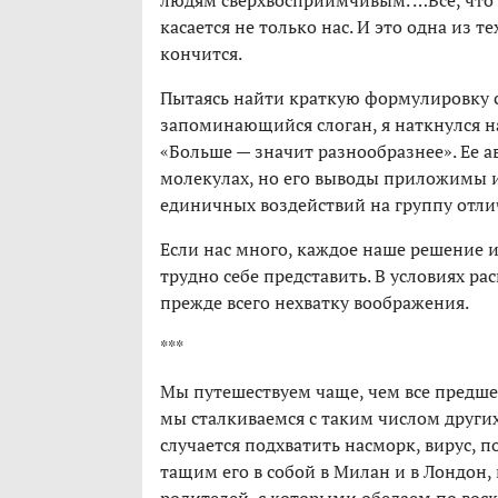
людям сверхвосприимчивым. …Все, что 
касается не только нас. И это одна из те
кончится.
Пытаясь найти краткую формулировку с
запоминающийся слоган, я наткнулся на
«Больше — значит разнообразнее». Ее а
молекулах, но его выводы приложимы 
единичных воздействий на группу отли
Если нас много, каждое наше решение и
трудно себе представить. В условиях р
прежде всего нехватку воображения.
***
Мы путешествуем чаще, чем все предше
мы сталкиваемся с таким числом других
случается подхватить насморк, вирус, 
тащим его в собой в Милан и в Лондон, 