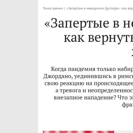
Точка зрения
/
«Запертые в невидимом футляре»: как ве
«Запертые в 
как вернут
Когда пандемия только наби
Джордано, уединившись в римск
свою реакцию на происходящее
а тревога и неопределеннос
внезапное нападение? Что 
фра