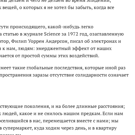
мы делаем и чего не делаем во время эпидемии,
х вещей, о которых я не хотел бы забыть, когда все
ути происходящего, какой-нибудь легко
 статью в журнале Science за 1972 год, озаглавленную
втор, Филип Уоррен Андерсон, писал об электронах и
и к нам, людям: эмерджентный эффект от наших
чается от простой суммы этих воздействий.
меет такие глобальные последствия, которые иной раз
аспространения заразы отсутствие солидарности означает
ствующие поколения, и на более длинные расстояния;
 людей, какое и не снилось нашим предкам. Если нам
поселившийся в нас, перемещается вместе с нами; мы
в супермаркет, куда ходим через день, и в квартиру