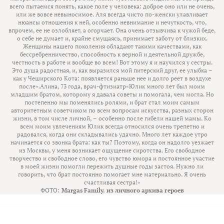
всего пытаемся понять, какое поле у человека: доброе оно или не очень,
или же вовсе невыносимое. Аля всегда чисто по-женски улавливает
нюансы отношения к ней, особенно невнимание и нечуткость, что,
впрочем, ее не озлобляет, а огорчает. Она очень отзывчива к чужой беде,
о себе не думает и, крайне смущаясь, принимает заботу от близких.
Женщины нашего поколения обладают такими качествами, как
бессребренничество, способность к верной и деятельной дружбе,
честность в работе и вообще во всем! Вот этому я и научился у сестры.
Это душа радостная, и, как выразился мой питерский друг, ее улыбка –
как у Чеширского Кота: появляется раньше нее и долго реет в воздухе
после».Алина, 73 года, врач-фтизиатр«Юлик много лет был моим
младшим братом, которому я давала советы и помогала, чем могла. Но
постепенно мы поменялись ролями, и брат стал моим самым
авторитетным советчиком по всем вопросам искусства, разных сторон
жизни, в том числе личной, – особенно после гибели нашей мамы. Ко
всем моим увлечениям Юлик всегда относился очень трепетно и
радовался, когда они складывались удачно. Много лет каждое утро
начинается со звонка брата: как ты? Поэтому, когда он надолго уезжает
из Москвы, у меня возникает ощущение сиротства. Его свободное
творчество и свободное слово, его чувство юмора и постоянное участие
в моей жизни помогли пережить душные годы застоя. Нужно ли
говорить, что брат постоянно помогает мне материально. Я очень
счастливая сестра!»
ФОТО:
Margas Family. из личного архива героев