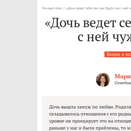
Личный опыт
/
«Дочь ведет себя так, как будто мы с ней 
«Дочь ведет се
с ней чу
Вопрос к эк
Мари
Семейны
Дочь вышла замуж по любви. Родила 
складывались отношения с его родны
уровне он проецирует это на отноше
раньше у нас и были проблемы, то 