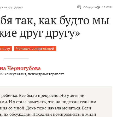
чужие друг другу»
Обсудить
13 029
бя так, как будто мы
жие друг другу»
сперту
Человек среди людей
на Черногубова
й консультант, психодраматерапевт
ребенка. Все было прекрасно. Но у зятя не
ми. И я стала замечать, что на подсознательном
ния со мной. Дочь тоже начала меняться. Если
мы их обсуждали. Находили компромиссы и жили