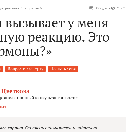
ную реакцию. Это гормоны?»
Обсудить
2 371
я вызывает у меня
ную реакцию. Это
рмоны?»
а
Вопрос к эксперту
Познать себя
 Цветкова
организационный консультант и лектор
айт
 все хорошо. Он очень внимателен и заботлив,