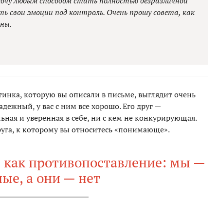
я хочу любым способом стать полностью безразличной
ь свои эмоции под контроль. Очень прошу совета, как
оны.
тинка, которую вы описали в письме, выглядит очень
дежный, у вас с ним все хорошо. Его друг —
ная и уверенная в себе, ни с кем не конкурирующая.
руга, к которому вы относитесь «понимающе».
м как противопоставление: мы —
ные, а они — нет