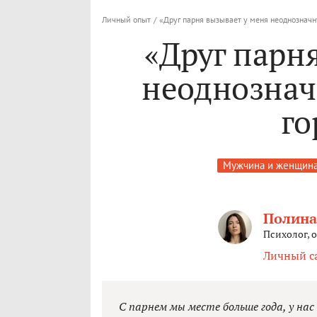
Личный опыт
/
«Друг парня вызывает у меня неоднознач
«Друг парн
неоднознач
го
Мужчина и женщин
Полина
Психолог, 
Личный с
С парнем мы месте больше года, у нас