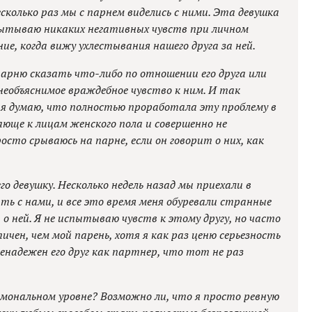
есколько раз мы с парнем виделись с ними. Эта девушка
спытываю никаких негативных чувств при личном
ие, когда вижу ухлестывания нашего друга за ней.
арню сказать что-либо по отношении его друга или
 необъяснимое враждебное чувство к ним. И так
 я думаю, что полностью проработала эту проблему в
ающе к лицам женского пола и совершенно не
сто срываюсь на парне, если он говорит о них, как
его девушку. Несколько недель назад мы приехали в
быть с нами, и все это время меня обуревали странные
а о ней. Я не испытываю чувств к этому другу, но часто
ичен, чем мой парень, хотя я как раз ценю серьезность
енадежен его друг как партнер, что тот не раз
рмональном уровне? Возможно ли, что я просто ревную