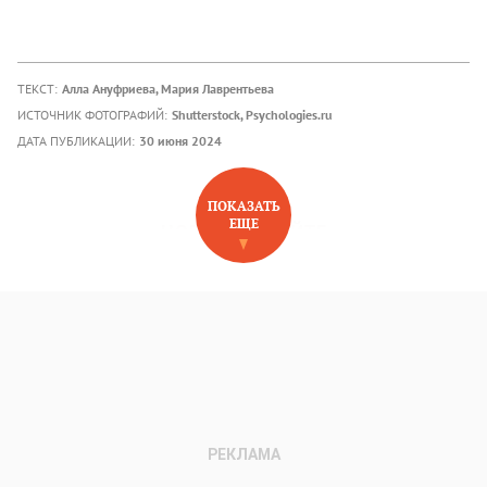
ТЕКСТ:
Алла Ануфриева
, Мария Лаврентьева
ИСТОЧНИК ФОТОГРАФИЙ:
Shutterstock, Psychologies.ru
ДАТА ПУБЛИКАЦИИ:
30 июня 2024
ПОКАЗАТЬ
ЕЩЕ
НОВОЕ НА САЙТЕ