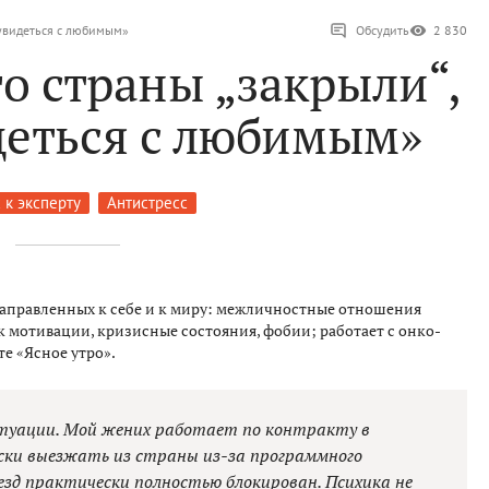
у увидеться с любимым»
Обсудить
2 830
то страны „закрыли“,
деться с любимым»
 к эксперту
Антистресс
направленных к себе и к миру: межличностные отношения
ск мотивации, кризисные состояния, фобии; работает с онко-
е «Ясное утро».
итуации. Мой жених работает по контракту в
ски выезжать из страны из-за программного
ъезд практически полностью блокирован. Психика не