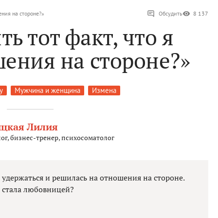
ения на стороне?»
Обсудить
8 137
ь тот факт, что я
шения на стороне?»
у
Мужчина и женщина
Измена
ицкая Лилия
ог, бизнес-тренер, психосоматолог
а удержаться и решилась на отношения на стороне.
я стала любовницей?