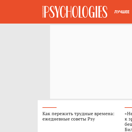
ЛУЧШЕЕ
Как пережить трудные времена:
«Н
ежедневные советы Psy
к з
бе
Бил