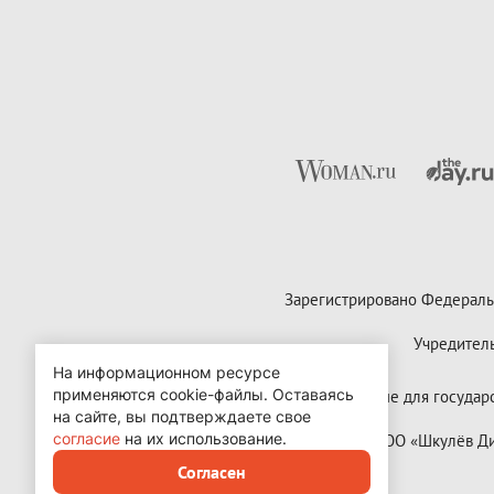
Зарегистрировано Федераль
Учредител
На информационном ресурсе
применяются cookie-файлы.
Оставаясь
Контактные данные для государст
на сайте, вы подтверждаете свое
согласие
на их использование.
Copyright (с) ООО «Шкулёв 
Согласен