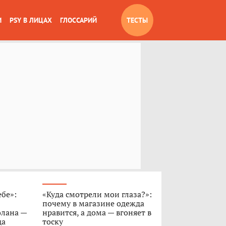
И
PSY В ЛИЦАХ
ГЛОССАРИЙ
ТЕСТЫ
ебе»:
«Куда смотрели мои глаза?»:
почему в магазине одежда
олана —
нравится, а дома — вгоняет в
да
тоску