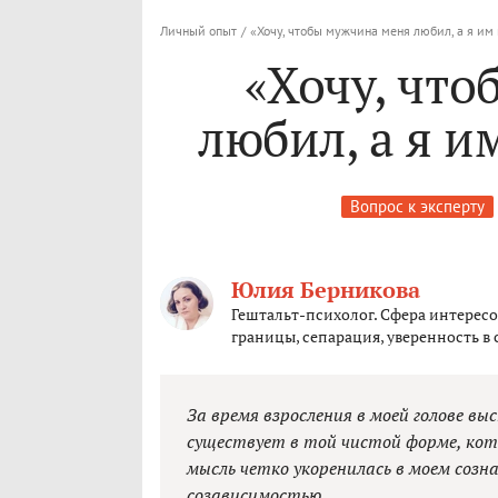
Личный опыт
/
«Хочу, чтобы мужчина меня любил, а я и
«Хочу, чт
любил, а я 
Вопрос к эксперту
Юлия Берникова
Гештальт-психолог. Сфера интерес
границы, сепарация, уверенность в 
За время взросления в моей голове вы
существует в той чистой форме, ко
мысль четко укоренилась в моем созна
созависимостью.