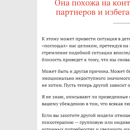
Она похожа на кон
партнеров и избега
К этому может привести ситуация в дет
«поглощал» нас целиком, претендуя на в
стремление подобной ситуации впоследс
близость приведет к тому, что мы снова
Может быть и другая причина. Может бы
эмоционально недоступного значимого в
не хотим. Пусть теперь другой зависит о
Я не знаю, описывают ли приведенные 
вашему убеждению в том, что всякая лю
Если вы захотите другой модели отнош
психотерапию — групповую или индивид
истинных потребностях и увеличить ша