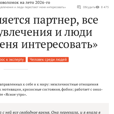
оволомок на лето 2026-го
е увлечения и люди перестают меня интересовать»
Обсудить
8 475
яется партнер, все
увлечения и люди
еня интересовать»
ос к эксперту
Человек среди людей
направленных к себе и к миру: межличностные отношения
ск мотивации, кризисные состояния, фобии; работает с онко-
е «Ясное утро».
 с ней все свободное время. Она переехала, и я впала в