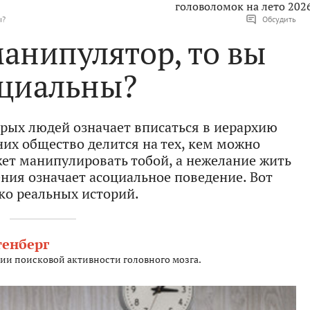
головоломок на лето 202
ы?
Обсудить
манипулятор, то вы
оциальны?
рых людей означает вписаться в иерархию
их общество делится на тех, кем можно
жет манипулировать тобой, а нежелание жить
ния означает асоциальное поведение. Вот
ко реальных историй.
тенберг
ии поисковой активности головного мозга.