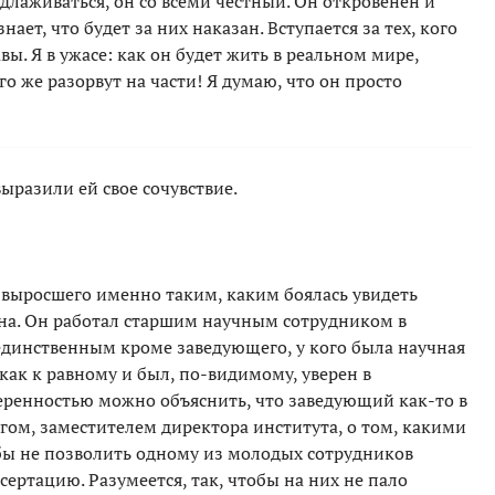
длаживаться, он со всеми честный. Он откровенен и
нает, что будет за них наказан. Вступается за тех, кого
авы. Я в ужасе: как он будет жить в реальном мире,
о же разорвут на части! Я думаю, что он просто
ыразили ей свое сочувствие.
, выросшего именно таким, каким боялась увидеть
на. Он работал старшим научным сотрудником в
единственным кроме заведующего, у кого была научная
как к равному и был, по-видимому, уверен в
веренностью можно объяснить, что заведующий как-то в
угом, заместителем директора института, о том, какими
бы не позволить одному из молодых сотрудников
ертацию. Разумеется, так, чтобы на них не пало