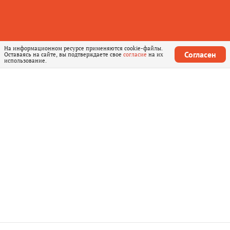
На информационном ресурсе применяются cookie-файлы.
Согласен
Оставаясь на сайте, вы подтверждаете свое
согласие
на их
использование.