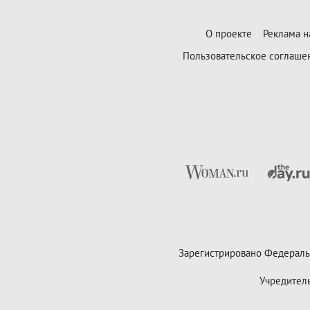
О проекте
Реклама н
Пользовательское соглаше
Зарегистрировано Федераль
Учредител