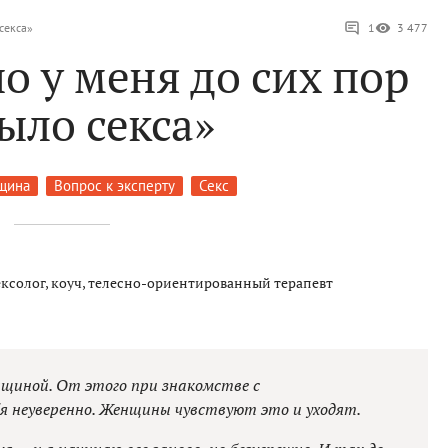
 секса»
1
3 477
но у меня до сих пор
ыло секса»
щина
Вопрос к эксперту
Секс
ексолог, коуч, телесно-ориентированный терапевт
енщиной. От этого при знакомстве с
 неуверенно. Женщины чувствуют это и уходят.