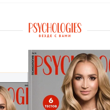
ВЕЗДЕ С ВАМИ