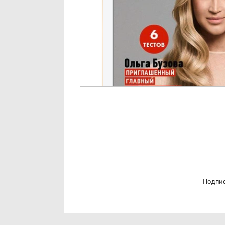
Подпис