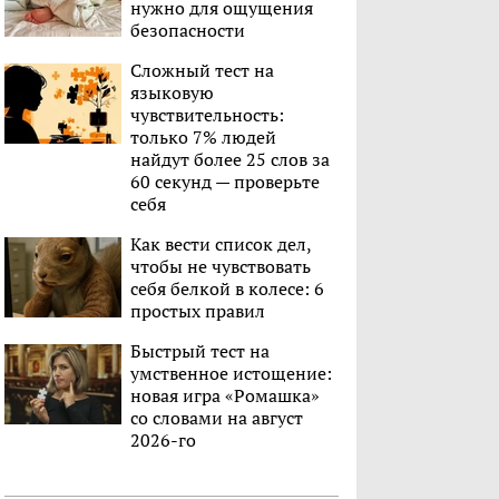
нужно для ощущения
безопасности
Сложный тест на
языковую
чувствительность:
только 7% людей
найдут более 25 слов за
60 секунд — проверьте
себя
Как вести список дел,
чтобы не чувствовать
себя белкой в колесе: 6
простых правил
Быстрый тест на
умственное истощение:
новая игра «Ромашка»
со словами на август
2026-го