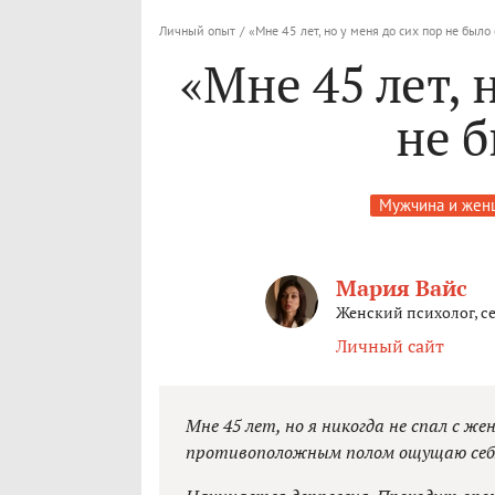
Личный опыт
/
«Мне 45 лет, но у меня до сих пор не было
«Мне 45 лет, 
не б
Мужчина и жен
Мария Вайс
Женский психолог, с
Личный сайт
Мне 45 лет, но я никогда не спал с ж
противоположным полом ощущаю себя