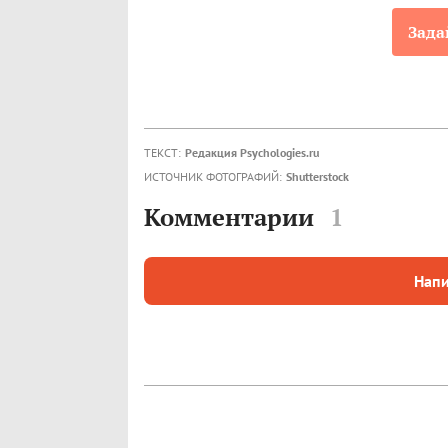
Зада
ТЕКСТ:
Редакция Psychologies.ru
ИСТОЧНИК ФОТОГРАФИЙ:
Shutterstock
Комментарии
1
Напи