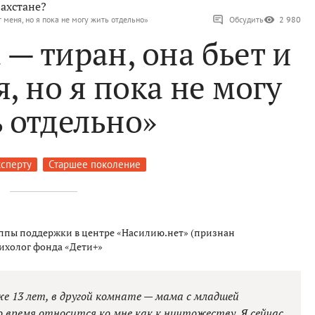
ахстане?
 меня, но я пока не могу жить отдельно»
Обсудить
2 980
— тиран, она бьет и
, но я пока не могу
 отдельно»
ксперту
Старшее поколение
уппы поддержки в центре «Насилию.нет» (признан
сихолог фонда «Дети+»
же 13 лет, в другой комнате — мама с младшей
то время относится ко мне как к ничтожеству. Я сейчас