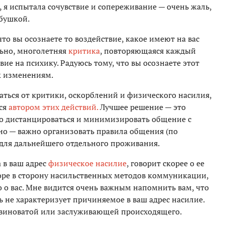
, я испытала сочувствие и сопереживание — очень жаль,
абушкой.
то вы осознаете то воздействие, какое имеют на вас
льно, многолетняя
критика
, повторяющаяся каждый
вие на психику. Радуюсь тому, что вы осознаете этот
к изменениям.
аться от критики, оскорблений и физического насилия,
тся
автором этих действий.
Лучшее решение — это
но дистанцироваться и минимизировать общение с
но — важно организовать правила общения (по
 для дальнейшего отдельного проживания.
 в ваш адрес
физическое насилие
, говорит скорее о ее
оре в сторону насильственных методов коммуникации,
о о вас. Мне видится очень важным напомнить вам, что
ь не характеризует причиняемое в ваш адрес насилие.
ас виноватой или заслуживающей происходящего.