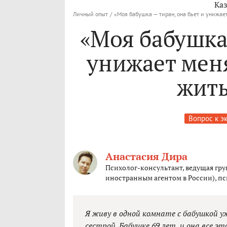
Каз
Личный опыт
/
«Моя бабушка — тиран, она бьет и унижает
«Моя бабушка 
унижает меня
жить
Вопрос к э
Анастасия Дира
Психолог-консультант, ведущая гр
иностранным агентом в России), п
Я живу в одной комнате с бабушкой у
сестрой. Бабушке 69 лет, и она все э