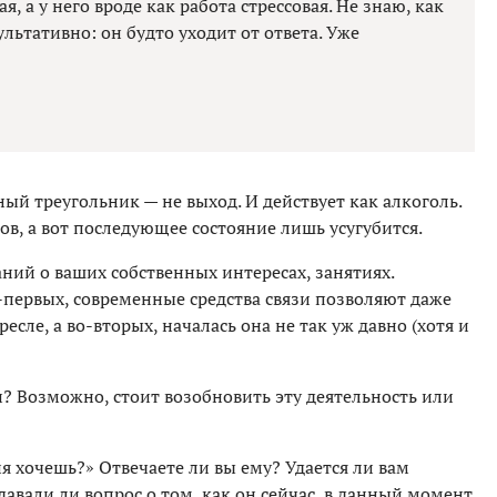
, а у него вроде как работа стрессовая. Не знаю, как
льтативно: он будто уходит от ответа. Уже
ый треугольник — не выход. И действует как алкоголь.
в, а вот последующее состояние лишь усугубится.
ний о ваших собственных интересах, занятиях.
-первых, современные средства связи позволяют даже
есле, а во-вторых, началась она не так уж давно (хотя и
? Возможно, стоит возобновить эту деятельность или
ня хочешь?» Отвечаете ли вы ему? Удается ли вам
адавали ли вопрос о том, как он сейчас, в данный момент