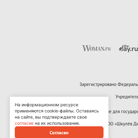
Зарегистрировано Федераль
Учредител
На информационном ресурсе
применяются cookie-файлы.
Оставаясь
Контактные данные для государст
на сайте, вы подтверждаете свое
согласие
на их использование.
Copyright (с) ООО «Шкулёв 
Согласен