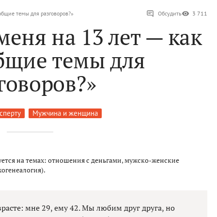
общие темы для разговоров?»
Обсудить
3 711
еня на 13 лет — как
бщие темы для
говоров?»
ксперту
Мужчина и женщина
ется на темах: отношения с деньгами, мужско-женские
огенеалогия).
расте: мне 29, ему 42. Мы любим друг друга, но