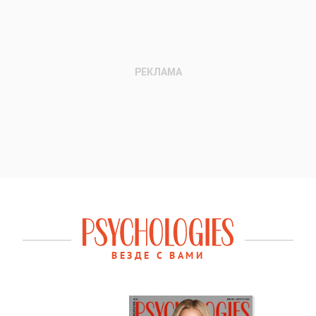
ВЕЗДЕ С ВАМИ