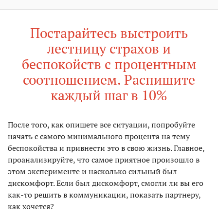
Постарайтесь выстроить
лестницу страхов и
беспокойств с процентным
соотношением. Распишите
каждый шаг в 10%
После того, как опишете все ситуации, попробуйте
начать с самого минимального процента на тему
беспокойства и привнести это в свою жизнь. Главное,
проанализируйте, что самое приятное произошло в
этом эксперименте и насколько сильный был
дискомфорт. Если был дискомфорт, смогли ли вы его
как-то решить в коммуникации, показать партнеру,
как хочется?