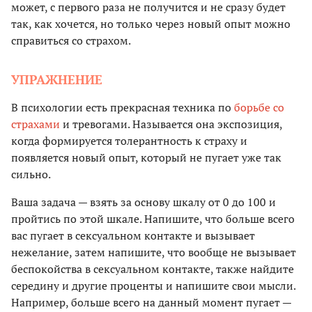
может, с первого раза не получится и не сразу будет
так, как хочется, но только через новый опыт можно
справиться со страхом.
УПРАЖНЕНИЕ
В психологии есть прекрасная техника по
борьбе со
страхами
и тревогами. Называется она экспозиция,
когда формируется толерантность к страху и
появляется новый опыт, который не пугает уже так
сильно.
Ваша задача — взять за основу шкалу от 0 до 100 и
пройтись по этой шкале. Напишите, что больше всего
вас пугает в сексуальном контакте и вызывает
нежелание, затем напишите, что вообще не вызывает
беспокойства в сексуальном контакте, также найдите
середину и другие проценты и напишите свои мысли.
Например, больше всего на данный момент пугает —