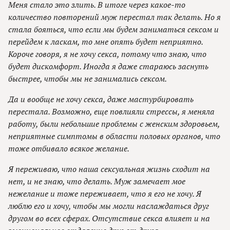
Меня стало это злить. В итоге через какое-то
количество повторений муж перестал так делать. Но я
стала бояться, что если мы будем заниматься сексом и
перейдем к ласкам, то мне опять будет неприятно.
Короче говоря, я не хочу секса, потому что знаю, что
будет дискомфорт. Иногда я даже стараюсь заснуть
быстрее, чтобы мы не занимались сексом.
Да и вообще не хочу секса, даже мастурбировать
перестала. Возможно, еще повлияли стрессы, я меняла
работу, были небольшие проблемы с женским здоровьем,
неприятные симптомы в области половых органов, что
тоже отбивало всякое желание.
Я переживаю, что наша сексуальная жизнь сходит на
нет, и не знаю, что делать. Муж замечает мое
нежелание и тоже переживает, что я его не хочу. Я
люблю его и хочу, чтобы мы могли наслаждаться друг
другом во всех сферах. Отсутствие секса влияет и на