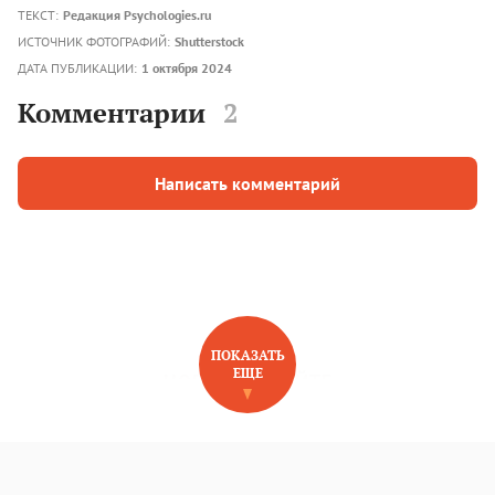
ТЕКСТ:
Редакция Psychologies.ru
ИСТОЧНИК ФОТОГРАФИЙ:
Shutterstock
ДАТА ПУБЛИКАЦИИ:
1 октября 2024
Комментарии
2
Написать комментарий
ПОКАЗАТЬ
ЕЩЕ
НОВОЕ НА САЙТЕ