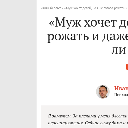
Личный опыт
/
«Муж хочет детей, но я не готова рожать 
«Муж хочет де
рожать и даж
ли
Иван
Психол
Я замужем. За плечами у меня блестя
перенапряжения. Сейчас сижу дома и 