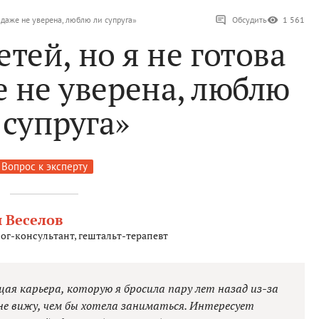
и даже не уверена, люблю ли супруга»
Обсудить
1 561
тей, но я не готова
е не уверена, люблю
 супруга»
Вопрос к эксперту
 Веселов
ог-консультант, гештальт-терапевт
щая карьера, которую я бросила пару лет назад из-за
не вижу, чем бы хотела заниматься. Интересует