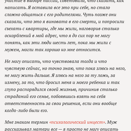
участие в выборе пассии, советовала, что сказать, как
написать. Я оставила все это при себе, но стало
сложно общаться с его родителями. Чуть позже они
сказали, что это я виновата в его смерти, и попросили
съехать с квартиры, где мы жили, наговорив столько
оскорблений в мой адрес, что я до сих пор не могу
понять, как эти люди шесть лет, пока мы жили с
мужем, могли так хорошо ко мне относится.
Не могу описать, что чувствовала тогда и что
чувствую сейчас, но точно знаю, что пока злюсь на него,
не могу жить дальше. Я злюсь на него за ту ложь, за
измену, за то, что бросил меня и моего ребенка и так
глупо распорядился своей жизнью, причинив столько
страданий его семье, побоявшись взять на себя
ответственность за свои решения, если они вообще
когда-либо были его.
Мне знаком термин
«психологический инцест»
. Муж
рассказывал матери все — я просто не могу описать