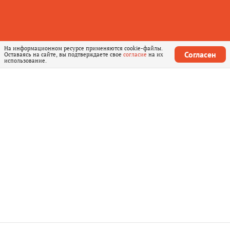
На информационном ресурсе применяются cookie-файлы.
Согласен
Оставаясь на сайте, вы подтверждаете свое
согласие
на их
использование.