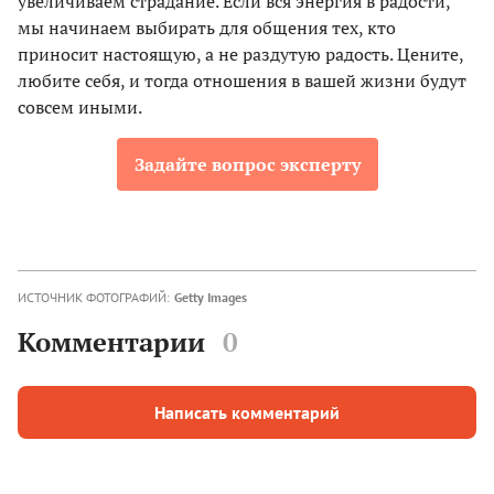
увеличиваем страдание. Если вся энергия в радости,
мы начинаем выбирать для общения тех, кто
приносит настоящую, а не раздутую радость. Цените,
любите себя, и тогда отношения в вашей жизни будут
совсем иными.
Задайте вопрос эксперту
ИСТОЧНИК ФОТОГРАФИЙ:
Getty Images
Комментарии
0
Написать комментарий