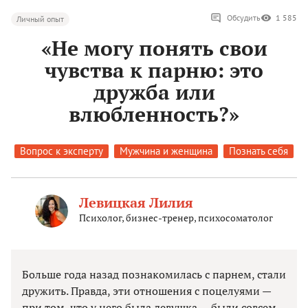
Обсудить
1 585
Личный опыт
«Не могу понять свои
чувства к парню: это
дружба или
влюбленность?»
Вопрос к эксперту
Мужчина и женщина
Познать себя
Левицкая Лилия
Психолог, бизнес-тренер, психосоматолог
Больше года назад познакомилась с парнем, стали
дружить. Правда, эти отношения с поцелуями —
при том, что у него была девушка — были совсем