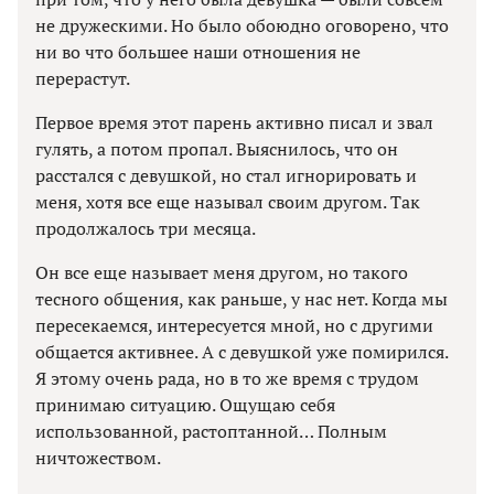
не дружескими. Но было обоюдно оговорено, что
ни во что большее наши отношения не
перерастут.
Первое время этот парень активно писал и звал
гулять, а потом пропал. Выяснилось, что он
расстался с девушкой, но стал игнорировать и
меня, хотя все еще называл своим другом. Так
продолжалось три месяца.
Он все еще называет меня другом, но такого
тесного общения, как раньше, у нас нет. Когда мы
пересекаемся, интересуется мной, но с другими
общается активнее. А с девушкой уже помирился.
Я этому очень рада, но в то же время с трудом
принимаю ситуацию. Ощущаю себя
использованной, растоптанной… Полным
ничтожеством.