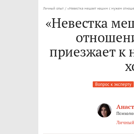
Личный опыт
/
«Невестка мешает нашим с мужем отношен
«Невестка ме
отношен
приезжает к н
х
Вопрос к эксперту
Анаст
Психолог
Личный