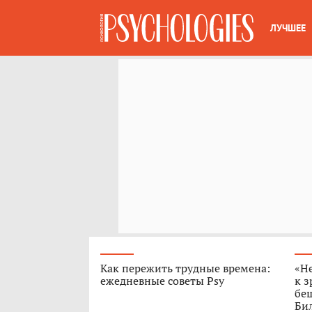
ЛУЧШЕЕ
Как пережить трудные времена:
«Н
ежедневные советы Psy
к з
бе
Бил