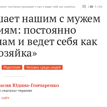
иям: постоянно приезжает к нам и ведет себя как хозяйка»
2
3 130
шает нашим с мужем
иям: постоянно
ам и ведет себя как
озяйка»
Родителям
Человек среди людей
асия Юдина-Гончаренко
, гештальт-терапевт
 сайт