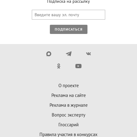
Подписка на рассылку
ПОДПИСАТЬСЯ
О проекте
Реклама на сайте
Реклама в журнале
Вопрос эксперту
Глоссарий
Правила участия в конкурсах