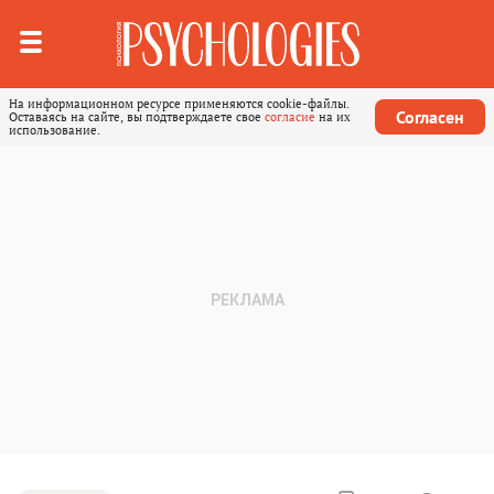
На информационном ресурсе применяются cookie-файлы.
Согласен
Оставаясь на сайте, вы подтверждаете свое
согласие
на их
использование.