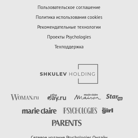
Пользовательское соглашение
Политика использования cookies
Рекомендательные технологии
Проекты Psychologies
Техподдержка
Сетевое издание Psychologies Онлайн