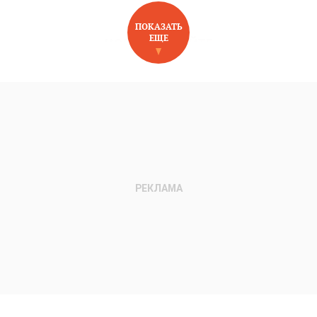
ПОКАЗАТЬ
ЕЩЕ
НОВОЕ НА САЙТЕ