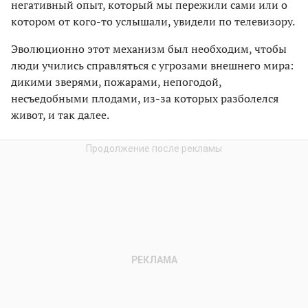
негативный опыт, который мы пережили сами или о
котором от кого-то услышали, увидели по телевизору.
Эволюционно этот механизм был необходим, чтобы
люди учились справляться с угрозами внешнего мира:
дикими зверями, пожарами, непогодой,
несъедобными плодами, из-за которых разболелся
живот, и так далее.