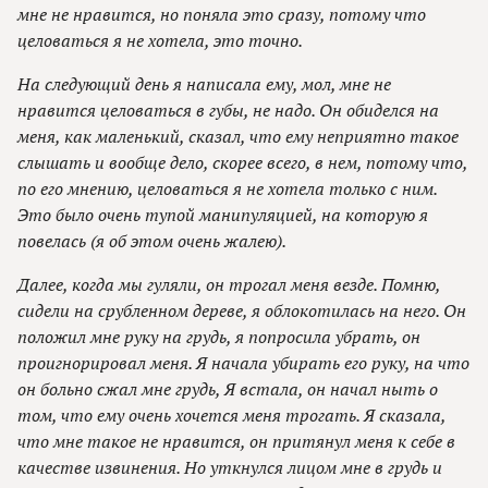
мне не нравится, но поняла это сразу, потому что
целоваться я не хотела, это точно.
На следующий день я написала ему, мол, мне не
нравится целоваться в губы, не надо. Он обиделся на
меня, как маленький, сказал, что ему неприятно такое
слышать и вообще дело, скорее всего, в нем, потому что,
по его мнению, целоваться я не хотела только с ним.
Это было очень тупой манипуляцией, на которую я
повелась (я об этом очень жалею).
Далее, когда мы гуляли, он трогал меня везде. Помню,
сидели на срубленном дереве, я облокотилась на него. Он
положил мне руку на грудь, я попросила убрать, он
проигнорировал меня. Я начала убирать его руку, на что
он больно сжал мне грудь, Я встала, он начал ныть о
том, что ему очень хочется меня трогать. Я сказала,
что мне такое не нравится, он притянул меня к себе в
качестве извинения. Но уткнулся лицом мне в грудь и