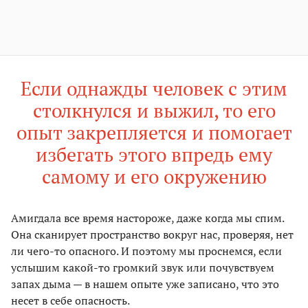
Если однажды человек с этим
столкнулся и выжил, то его
опыт закрепляется и помогает
избегать этого впредь ему
самому и его окружению
Амигдала все время настороже, даже когда мы спим.
Она сканирует пространство вокруг нас, проверяя, нет
ли чего-то опасного. И поэтому мы проснемся, если
услышим какой-то громкий звук или почувствуем
запах дыма — в нашем опыте уже записано, что это
несет в себе опасность.