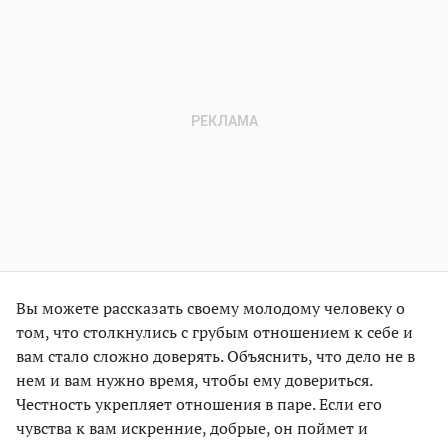
Вы можете рассказать своему молодому человеку о
том, что столкнулись с грубым отношением к себе и
вам стало сложно доверять. Объяснить, что дело не в
нем и вам нужно время, чтобы ему довериться.
Честность укрепляет отношения в паре. Если его
чувства к вам искренние, добрые, он поймет и