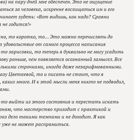
во) на пару дней мне обеспечен. Это не ощущение
аться за человека, искренне восхищаться им и его
ачинает зудеть: «Вот видишь, как надо? Сравни
а не годится!»
инно, то коротко, то… Это можно перечислять до
ла удовольствие от самого процесса написания
то зарисовки, то теперь я буквально не могу усадить
лову раньше, чем появляется осознанный замысел. Все
колькими строчками, иногда даже незарифмованными.
разу Цветаевой, то и писать не стоит, что я
каких много. И к этой мысли меня никто не подводил,
лами.
-то выйти из этого состояния и перестать искать
ознаю, что мастерство приходит с практикой и
раз дело такими темпами и не доходит. Я как
 уже не может распрямиться.