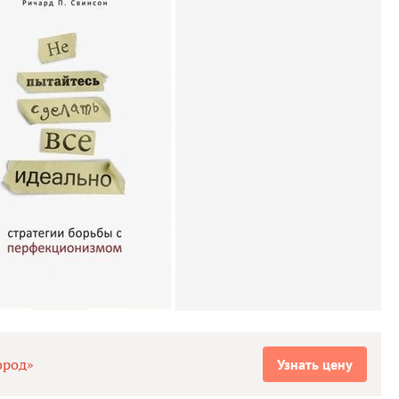
ород»
Узнать цену