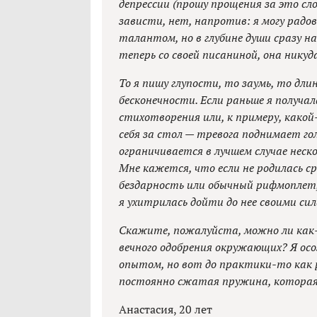
депрессии (прошу прощения за это сло
зависти, нет, напротив: я могу радов
талантом, но в глубине души сразу н
теперь со своей писаниной, она никуд
То я пишу глупости, то заумь, то дл
бесконечности. Если раньше я получа
стихотворения или, к примеру, какой-
себя за стол — тревога поднимает го
ограничивается в лучшем случае нес
Мне кажется, что если не родилась с
бездарность или обычный рифмоплет, 
я ухитрилась дойти до нее своими си
Скажите, пожалуйста, можно ли как
вечного одобрения окружающих? Я ос
опытом, но вот до практики-то как 
постоянно сжатая пружина, которая
Анастасия, 20 лет