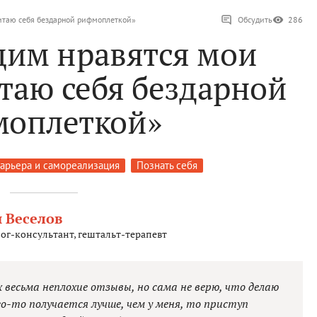
итаю себя бездарной рифмоплеткой»
Обсудить
286
им нравятся мои
итаю себя бездарной
оплеткой»
арьера и самореализация
Познать себя
 Веселов
ог-консультант, гештальт-терапевт
х весьма неплохие отзывы, но сама не верю, что делаю
ого-то получается лучше, чем у меня, то приступ