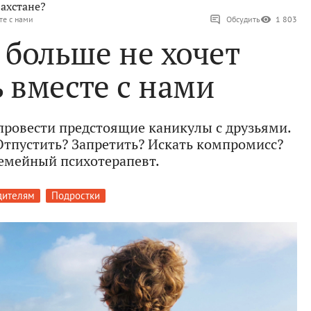
ахстане?
те с нами
Обсудить
1 803
 больше не хочет
 вместе с нами
 провести предстоящие каникулы с друзьями.
Отпустить? Запретить? Искать компромисс?
емейный психотерапевт.
дителям
Подростки