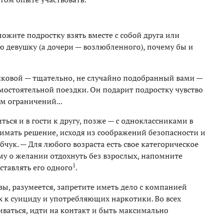
ложите подростку взять вместе с собой друга или
ю девушку (а дочери — возлюбленного), почему бы и
ыковой — тщательно, не случайно подобранный вами —
мостоятельной поездки. Он подарит подростку чувство
м ограничений...
ься и в гости к другу, позже — с одноклассниками в
нимать решение, исходя из соображений безопасности и
чук. — Для любого возраста есть свое категорическое
му о желании отдохнуть без взрослых, напомните
1
оставлять его одного
.
вы, разумеется, запретите иметь дело с компанией
 к суициду и употребляющих наркотики. Во всех
иваться, идти на контакт и быть максимально