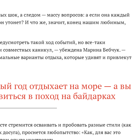
х шок, а следом — массу вопросов: а если она каждый
 он утонет? И что же, значит, конец нашим любимым,
едусмотреть такой ход событий, но все-таки
и совместных каникул, — убеждена Марина Бебчук. —
альные варианты отдыха, которые удивят и привлекут
ый год отдыхает на море — а вы
иться в поход на байдарках
сте стремится осваивать и пробовать разные стили (как
х досуга), проснется любопытство: «Как, для вас это
том опыте участвовать.