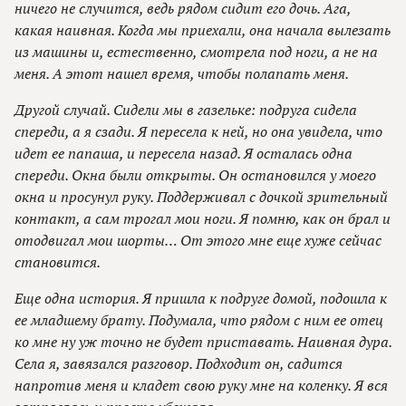
ничего не случится, ведь рядом сидит его дочь. Ага,
какая наивная. Когда мы приехали, она начала вылезать
из машины и, естественно, смотрела под ноги, а не на
меня. А этот нашел время, чтобы полапать меня.
Другой случай. Сидели мы в газельке: подруга сидела
спереди, а я сзади. Я пересела к ней, но она увидела, что
идет ее папаша, и пересела назад. Я осталась одна
спереди. Окна были открыты. Он остановился у моего
окна и просунул руку. Поддерживал с дочкой зрительный
контакт, а сам трогал мои ноги. Я помню, как он брал и
отодвигал мои шорты… От этого мне еще хуже сейчас
становится.
Еще одна история. Я пришла к подруге домой, подошла к
ее младшему брату. Подумала, что рядом с ним ее отец
ко мне ну уж точно не будет приставать. Наивная дура.
Села я, завязался разговор. Подходит он, садится
напротив меня и кладет свою руку мне на коленку. Я вся