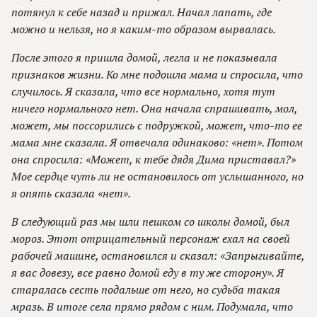
потянул к себе назад и прижал. Начал лапать, где
можно и нельзя, но я каким-то образом вырвалась.
После этого я пришла домой, легла и не показывала
признаков жизни. Ко мне подошла мама и спросила, что
случилось. Я сказала, что все нормально, хотя тут
ничего нормального нет. Она начала спрашивать, мол,
может, мы поссорились с подружкой, может, что-то ее
мама мне сказала. Я отвечала одинаково: «нет». Потом
она спросила: «Может, к тебе дядя Дима приставал?»
Мое сердце чуть ли не остановилось от услышанного, но
я опять сказала «нет».
В следующий раз мы шли пешком со школы домой, был
мороз. Этот отрицательный персонаж ехал на своей
рабочей машине, остановился и сказал: «Запрыгивайте,
я вас довезу, все равно домой еду в ту же сторону». Я
старалась сесть подальше от него, но судьба такая
мразь. В итоге села прямо рядом с ним. Подумала, что