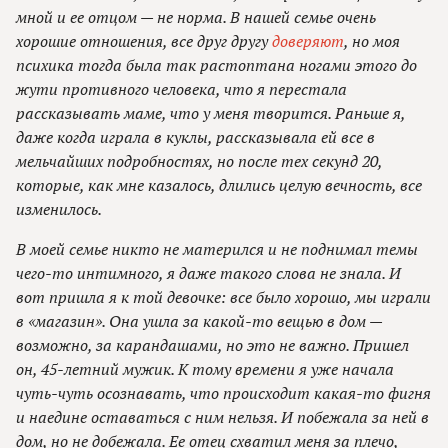
мной и ее отцом — не норма. В нашей семье очень
хорошие отношения, все друг другу
доверяют
, но моя
психика тогда была так растоптана ногами этого до
жути противного человека, что я перестала
рассказывать маме, что у меня творится. Раньше я,
даже когда играла в куклы, рассказывала ей все в
мельчайших подробностях, но после тех секунд 20,
которые, как мне казалось, длились целую вечность, все
изменилось.
В моей семье никто не матерился и не поднимал темы
чего-то интимного, я даже такого слова не знала. И
вот пришла я к той девочке: все было хорошо, мы играли
в «магазин». Она ушла за какой-то вещью в дом —
возможно, за карандашами, но это не важно. Пришел
он, 45-летний мужик. К тому времени я уже начала
чуть-чуть осознавать, что происходит какая-то фигня
и наедине оставаться с ним нельзя. И побежала за ней в
дом, но не добежала. Ее отец схватил меня за плечо,