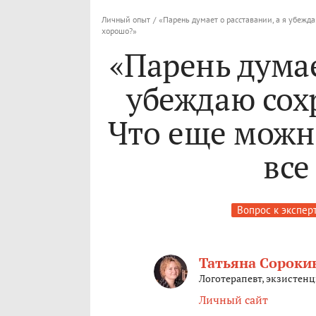
Личный опыт
/
«Парень думает о расставании, а я убежда
хорошо?»
«Парень думае
убеждаю сох
Что еще можно
все
Вопрос к экспер
Татьяна Сороки
Логотерапевт, экзистен
Личный сайт