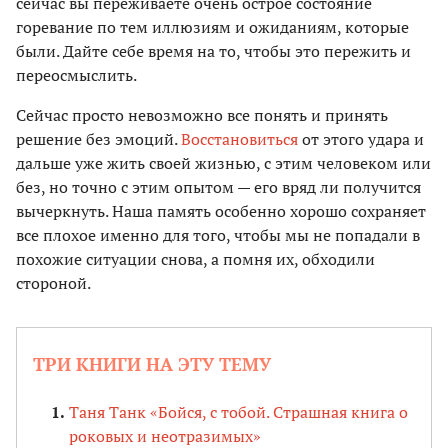
сейчас вы переживаете очень острое состояние
горевание по тем иллюзиям и ожиданиям, которые
были. Дайте себе время на то, чтобы это пережить и
переосмыслить.
Сейчас просто невозможно все понять и принять
решение без эмоций.
Восстановиться
от этого удара и
дальше уже жить своей жизнью, с этим человеком или
без, но точно с этим опытом — его вряд ли получится
вычеркнуть. Наша память особенно хорошо сохраняет
все плохое именно для того, чтобы мы не попадали в
похожие ситуации снова, а помня их, обходили
стороной.
ТРИ КНИГИ НА ЭТУ ТЕМУ
Таня Танк «Бойся, с тобой. Страшная книга о
роковых и неотразимых»