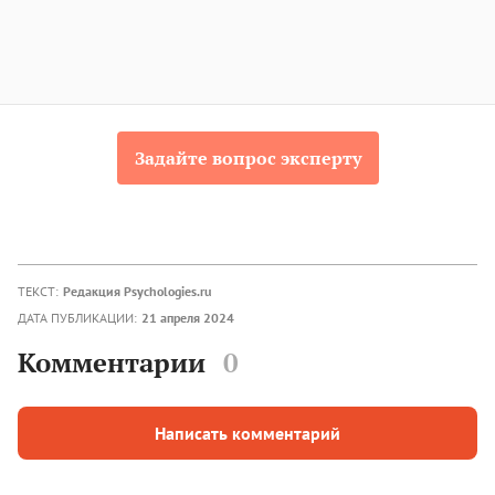
Задайте вопрос эксперту
ТЕКСТ:
Редакция Psychologies.ru
ДАТА ПУБЛИКАЦИИ:
21 апреля 2024
Комментарии
0
Написать комментарий