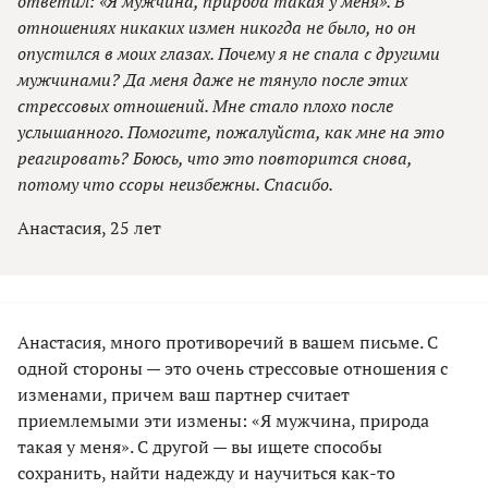
ответил: «Я мужчина, природа такая у меня». В
отношениях никаких измен никогда не было, но он
опустился в моих глазах. Почему я не спала с другими
мужчинами? Да меня даже не тянуло после этих
стрессовых отношений. Мне стало плохо после
услышанного. Помогите, пожалуйста, как мне на это
реагировать? Боюсь, что это повторится снова,
потому что ссоры неизбежны. Спасибо.
Анастасия, 25 лет
Анастасия, много противоречий в вашем письме. С
одной стороны — это очень стрессовые отношения с
изменами, причем ваш партнер считает
приемлемыми эти измены: «Я мужчина, природа
такая у меня». С другой — вы ищете способы
сохранить, найти надежду и научиться как-то