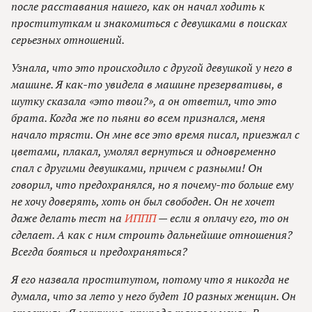
после расставания нашего, как он начал ходить к
проституткам и знакомиться с девушками в поисках
серьезных отношений.
Узнала, что это происходило с другой девушкой у него в
машине. Я как-то увидела в машине презервативы, в
шутку сказала «это твои?», а он ответил, что это
брата. Когда же по пьяни во всем признался, меня
начало трясти. Он мне все это время писал, приезжал с
цветами, плакал, умолял вернуться и одновременно
спал с другими девушками, причем с разными! Он
говорил, что предохранялся, но я почему-то больше ему
не хочу доверять, хоть он был свободен. Он не хочет
даже делать тест на
ИППП
— если я оплачу его, то он
сделает. А как с ним строить дальнейшие отношения?
Всегда бояться и предохраняться?
Я его назвала проститутом, потому что я никогда не
думала, что за лето у него будет 10 разных женщин. Он