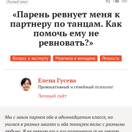
1
380
Личный опыт
«Парень ревнует меня к
партнеру по танцам. Как
помочь ему не
ревновать?»
Вопрос к эксперту
Мужчина и женщина
Ревность
Елена Гусева
Провокативный и семейный психолог
Личный сайт
Мы с моим парнем оба в одиннадцатом классе, но
учимся в разных школах и оба танцуем вальс с разными
людьми. Я не ревную его к его партнерше (я не говорю,