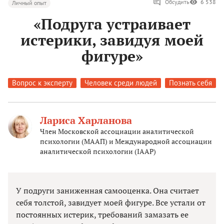
Обсудить
6 538
Личный опыт
«Подруга устраивает
истерики, завидуя моей
фигуре»
Вопрос к эксперту
Человек среди людей
Познать себя
Лариса Харланова
Член Московской ассоциации аналитической
психологии (МААП) и Международной ассоциации
аналитической психологии (IAAP)
У подруги заниженная самооценка. Она считает
себя толстой, завидует моей фигуре. Все устали от
постоянных истерик, требований замазать ее