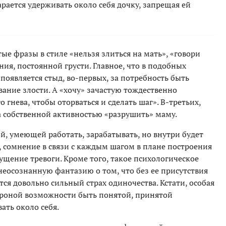
рается удерживать около себя дочку, запрещая ей
ые фразы в стиле «нельзя злиться на мать», «говори
ния, постоянной грусти. Главное, что в подобных
оявляется стыд, во-первых, за потребность быть
вание злости. А «хочу» зачастую тождественно
 гнева, чтобы оторваться и сделать шаг». В-третьих,
а собственной активностью «разрушить» маму.
й, умеющей работать, зарабатывать, но внутри будет
сомнение в связи с каждым шагом в плане построения
щение тревоги. Кроме того, такое психологическое
неосознанную фантазию о том, что без ее присутствия
ся довольно сильный страх одиночества. Кстати, особая
тороной возможности быть понятой, принятой
ать около себя.