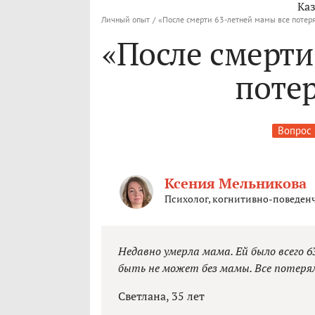
Каз
Личный опыт
/
«После смерти 63-летней мамы все потер
«После смерти
поте
Вопрос 
Ксения Мельникова
Психолог, когнитивно-поведенч
Недавно умерла мама. Ей было всего 63
быть не может без мамы. Все потерял
Светлана, 35 лет