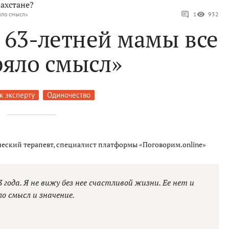
ахстане?
яло смысл»
1
932
 63-летней мамы все
ряло смысл»
к эксперту
Одиночество
еский терапевт, специалист платформы «Поговорим.online»
 года. Я не вижу без нее счастливой жизни. Ее нет и
о смысл и значение.