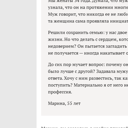
Мы женаты 34 года. Думала, что муж
узнала, что он на протяжении многи
Муж говорит, что никогда ее не люб
та женщина сама проявляла инициати
Решили сохранить семью: у нас двое
жизни. Но что делать с сердцем, кот
недоверием? Он пытается загладить 
не получается — иногда накатывает о
До сих пор мучает вопрос: почему он
было лучше с другой? Задавала мужу
ответа. Хочу с ним развестись, так к
поступить? Материально я от него н
профессия.
Марина, 55 лет