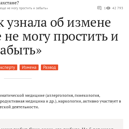
ахстане?
 еще не могу простить и забыть»
1
42 793
к узнала об измене
 не могу простить и
забыть»
эксперту
Измена
Развод
оматической медицине (аллергология, гинекология,
родуктивная медицина и др.), наркологии, активно участвует в
еской деятельности.