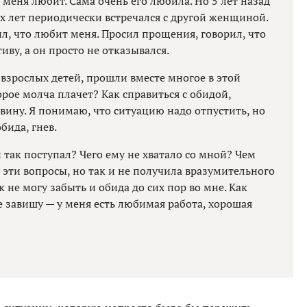
 меня любит. Сама очень его любила. Но 5 лет назад
х лет периодически встречался с другой женщиной.
ил, что любит меня. Просил прощения, говорил, что
ву, а он просто не отказывался.
 взрослых детей, прошли вместе многое в этой
орое молча плачет? Как справиться с обидой,
вину. Я понимаю, что ситуацию надо отпустить, но
бида, гнев.
 так поступал? Чего ему не хватало со мной? Чем
 эти вопросы, но так и не получила вразумительного
ак не могу забыть и обида до сих пор во мне. Как
е завишу — у меня есть любимая работа, хорошая