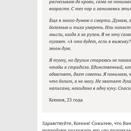
расчесываю до крови, сама не понимая
возрасте. С тех пор и занимаюсь эти
Еще я много думаю о смерти. Думаю,
болезнью и тихо умереть. Или попас
мысли, когда я за рулем. Я не хочу с
пугают. «А что будет, если я выживу?
этом духе.
Я тухну, но другим стараюсь не показ
чтобы я страдала. Единственный, кт
объясняет, дает советы. Я понимаю, 
что болит, я не могу. Не хватает дух
написано, накидано в одну кучу. Спас
Ксения, 23 года
Здравствуйте, Ксения! Сожалею, что Ва
попробуем разложить его «по полочкам