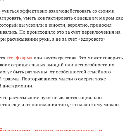
о учиться эффективно взаимодействовать со своими
еагировать, уметь контактировать с внешним миром как
который вы усвоили в юности, вероятно, приносил
аивались. Но происходило это за счет переключения на
 расчесывании руки, а не за счет «здорового»
тся
«селфхарм»
или «аутоагрессия». Это может говорить
своих отрицательных эмоций или неспособности их
могут быть различны: от особенностей семейного
й травмы. Повторяющиеся мысли о смерти тоже
й дисгармонии.
 что расчесывание руки не является социально
стно еще и от понимания того, что мало кому можно