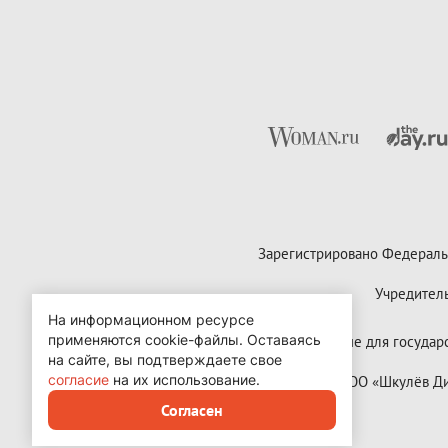
Зарегистрировано Федераль
Учредител
На информационном ресурсе
применяются cookie-файлы.
Оставаясь
Контактные данные для государст
на сайте, вы подтверждаете свое
согласие
на их использование.
Copyright (с) ООО «Шкулёв 
Согласен