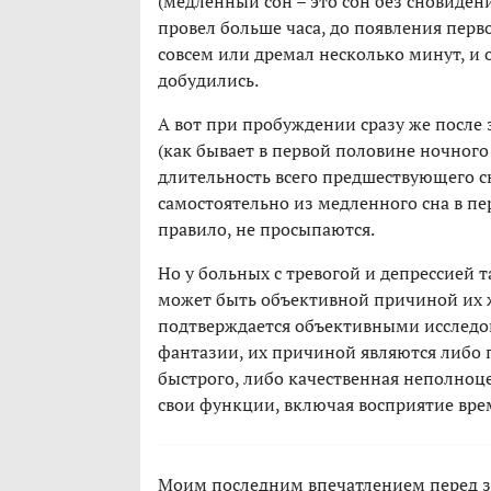
(медленный сон – это сон без сновиден
провел больше часа, до появления перво
совсем или дремал несколько минут, и о
добудились.
А вот при пробуждении сразу же после 
(как бывает в первой половине ночного
длительность всего предшествующего сн
самостоятельно из медленного сна в пе
правило, не просыпаются.
Но у больных с тревогой и депрессией 
может быть объективной причиной их жа
подтверждается объективными исследов
фантазии, их причиной являются либо 
быстрого, либо качественная неполноце
свои функции, включая восприятие врем
Моим последним впечатлением перед з