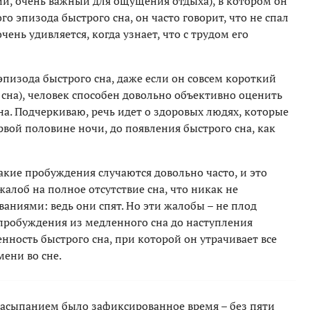
ий, очень важный для ощущения отдыха), в котором он
го эпизода быстрого сна, он часто говорит, что не спал
чень удивляется, когда узнает, что с трудом его
эпизода быстрого сна, даже если он совсем короткий
 сна), человек способен довольно объективно оценить
а. Подчеркиваю, речь идет о здоровых людях, которые
рвой половине ночи, до появления быстрого сна, как
такие пробуждения случаются довольно часто, и это
лоб на полное отсутствие сна, что никак не
аниями: ведь они спят. Но эти жалобы – не плод
пробуждения из медленного сна до наступления
нность быстрого сна, при которой он утрачивает все
ени во сне.
асыпанием было зафиксированное время – без пяти