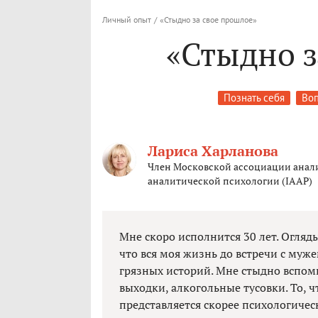
Личный опыт
/
«Стыдно за свое прошлое»
«Стыдно з
Познать себя
Воп
Лариса Харланова
Член Московской ассоциации анал
аналитической психологии (IAAP)
Мне скоро исполнится 30 лет. Огляды
что вся моя жизнь до встречи с муж
грязных историй. Мне стыдно вспо
выходки, алкогольные тусовки. То, 
представляется скорее психологиче