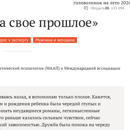
головоломок на лето 202
Обсудить
133 094
а свое прошлое»
рос к эксперту
Мужчина и женщина
итической психологии (МААП) и Международной ассоциации
ваясь назад, я вспоминаю только плохое. Кажется,
ем и рождения ребенка была чередой глупых и
минать неудавшиеся романы, легкомысленные
что раньше казалось сильным чувством, сейчас
ской зависимостью. Дружба была похожа на череду