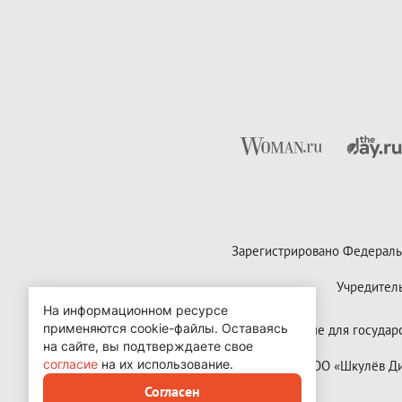
Зарегистрировано Федераль
Учредител
На информационном ресурсе
применяются cookie-файлы.
Оставаясь
Контактные данные для государст
на сайте, вы подтверждаете свое
согласие
на их использование.
Copyright (с) ООО «Шкулёв 
Согласен