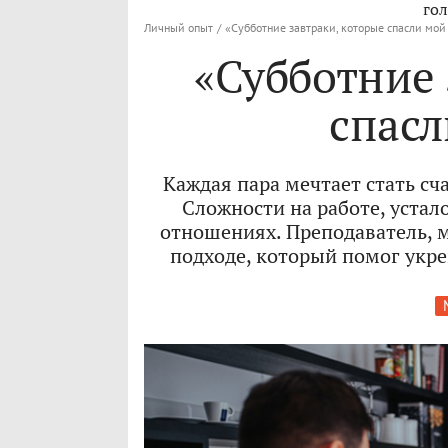
гол
Личный опыт
/
«Субботние завтраки, которые спасли мой
«Субботние 
спасл
Каждая пара мечтает стать сч
Сложности на работе, устало
отношениях. Преподаватель, м
подходе, который помог укре