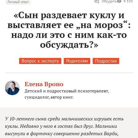
Обсудить
9 335
Личный опыт
«Сын раздевает куклу и
выставляет ее „на мороз“:
надо ли это с ним как-то
обсуждать?»
Вопрос к эксперту
Родителям
Подростки
Елена Вроно
Детский и подростковый психотерапевт,
суицидолог, автор книг.
У 10-летнего сына среди мальчишеских игрушек есть
куклы. Недавно у него в гостях был друг. Мальчики
высунули в форточку совершенно раздетых Барби,