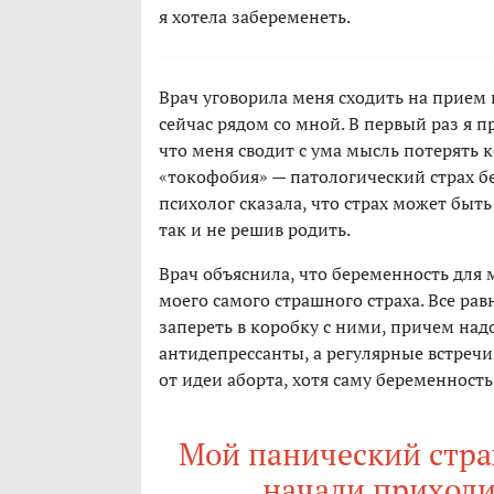
я хотела забеременеть.
Врач уговорила меня сходить на прием к
сейчас рядом со мной. В первый раз я п
что меня сводит с ума мысль потерять 
«токофобия» — патологический страх бе
психолог сказала, что страх может быт
так и не решив родить.
Врач объяснила, что беременность для 
моего самого страшного страха. Все рав
запереть в коробку с ними, причем над
антидепрессанты, а регулярные встреч
от идеи аборта, хотя саму беременность
Мой панический страх
начали приходи