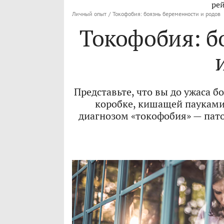
рей
Личный опыт
/
Токофобия: боязнь беременности и родов
Токофобия: б
Представьте, что вы до ужаса б
коробке, кишащей пауками
диагнозом «токофобия» — пато