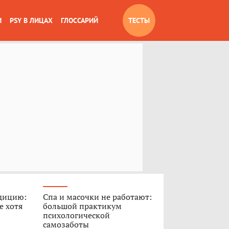
И
PSY В ЛИЦАХ
ГЛОССАРИЙ
ТЕСТЫ
дицию:
Спа и масочки не работают:
е хотя
большой практикум
психологической
самозаботы