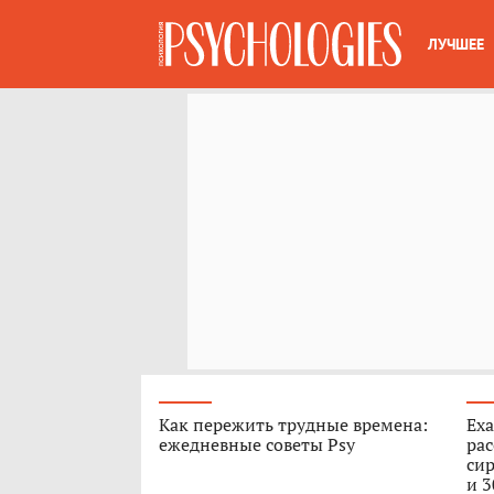
ЛУЧШЕЕ
Как пережить трудные времена:
Еха
ежедневные советы Psy
ра
сир
и 3