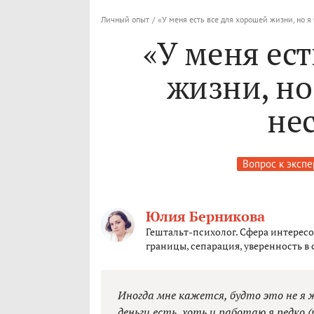
Личный опыт
/
«У меня есть все для хорошей жизни, но я
«У меня ест
жизни, но
не
Вопрос к экспе
Юлия Берникова
Гештальт-психолог. Сфера интерес
границы, сепарация, уверенность в 
Иногда мне кажется, будто это не я 
деньги есть, хоть и работаю я редко (