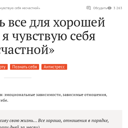
 чувствую себя несчастной»
Обсудить
3 263
ь все для хорошей
 я чувствую себя
счастной»
рту
Познать себя
Антистресс
ов: эмоциональные зависимости, зависимые отношения,
себе.
живу свою жизнь… Все хорошо, отношения в порядке,
пару дней за месяц).