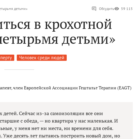
четырьмя детьми»
Обсудить
59 115
иться в крохотной
 четырьмя детьми»
сперту
Человек среди людей
певт, член Европейской Ассоциации Гештальт Терапии (EAGT)
х детей. Сейчас из-за самоизоляции все они
таршие с обеда, — но квартира у нас маленькая. И
ьные, у меня нет ни места, ни времени для себя.
. Уже десять лет пытаюсь построить новый дом, но