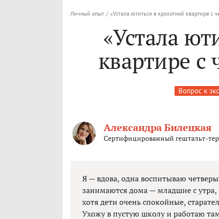
Личный опыт
/
«Устала ютиться в крохотной квартире с 
«Устала ют
квартире с
Вопрос к эк
Александра Билецкая
Сертифицированный гештальт-тера
Я — вдова, одна воспитываю четверы
занимаются дома — младшие с утра, с
хотя дети очень спокойные, старател
Ухожу в пустую школу и работаю там