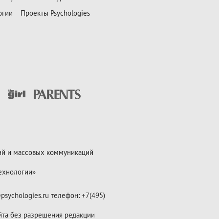
огии
Проекты Psychologies
ий и массовых коммуникаций
ехнологии»
psychologies.ru телефон: +7(495)
йта без разрешения редакции