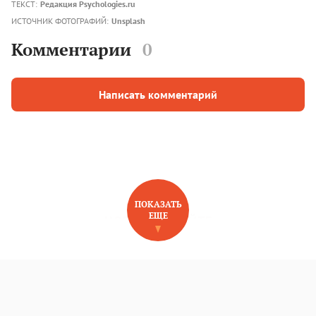
ТЕКСТ:
Редакция Psychologies.ru
ИСТОЧНИК ФОТОГРАФИЙ:
Unsplash
Комментарии
0
Написать комментарий
ПОКАЗАТЬ
ЕЩЕ
НОВОЕ НА САЙТЕ