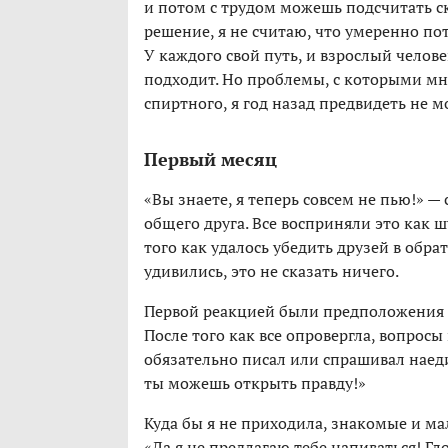
и потом с трудом можешь подсчитать ск
решение, я не считаю, что умеренно пот
У каждого свой путь, и взрослый челов
подходит. Но проблемы, с которыми мн
спиртного, я год назад предвидеть не м
Первый месяц
«Вы знаете, я теперь совсем не пью!»
общего друга. Все восприняли это как 
того как удалось убедить друзей в обра
удивились, это не сказать ничего.
Первой реакцией были предположения о
После того как все опровергла, вопросы
обязательно писал или спрашивал наеди
ты можешь открыть правду!»
Куда бы я не приходила, знакомые и м
«Да я не предлагаю тебе напиваться! Гл