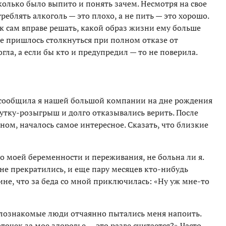
олько было выпито и понять зачем. Несмотря на свое
реблять алкоголь — это плохо, а не пить — это хорошо.
ек сам вправе решать, какой образ жизни ему больше
е пришлось столкнуться при полном отказе от
огла, а если бы кто и предупредил — то не поверила.
 — сообщила я нашей большой компании на дне рождения
шутку-розыгрыш и долго отказывались верить. После
тном, началось самое интересное. Сказать, что близкие
 моей беременности и переживания, не больна ли я.
 не прекратились, и еще пару месяцев кто-нибудь
не, что за беда со мной приключилась: «Ну уж мне-то
алознакомые люди отчаянно пытались меня напоить.
оточек за мое здоровье — это разве считается?» Часто