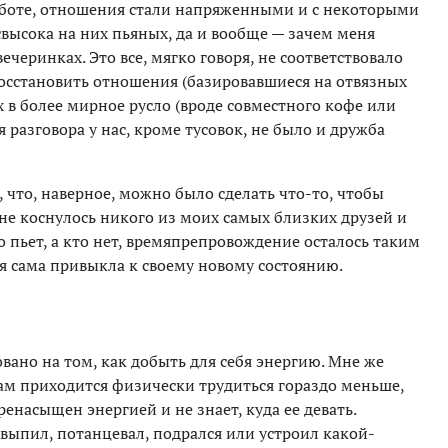
аботе, отношения стали напряженными и с некоторыми
свысока на них пьяных, да и вообще — зачем меня
вечеринках. Это все, мягко говоря, не соответствовало
восстановить отношения (базировавшиеся на отвязных
х в более мирное русло (вроде совместного кофе или
 разговора у нас, кроме тусовок, не было и дружба
 что, наверное, можно было сделать что-то, чтобы
 не коснулось никого из моих самых близких друзей и
о пьет, а кто нет, времяпрепровождение осталось таким
я сама привыкла к своему новому состоянию.
ано на том, как добыть для себя энергию. Мне же
нам приходится физически трудиться гораздо меньше,
енасыщен энергией и не знает, куда ее девать.
 выпил, потанцевал, подрался или устроил какой-