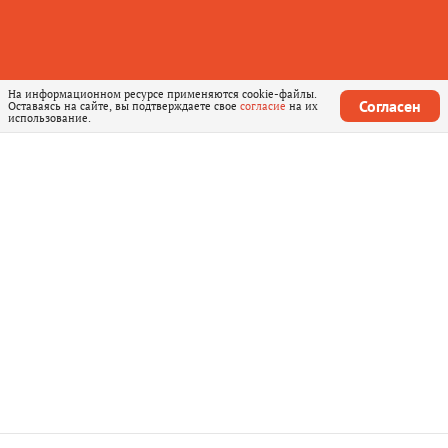
На информационном ресурсе применяются cookie-файлы.
Согласен
Оставаясь на сайте, вы подтверждаете свое
согласие
на их
использование.