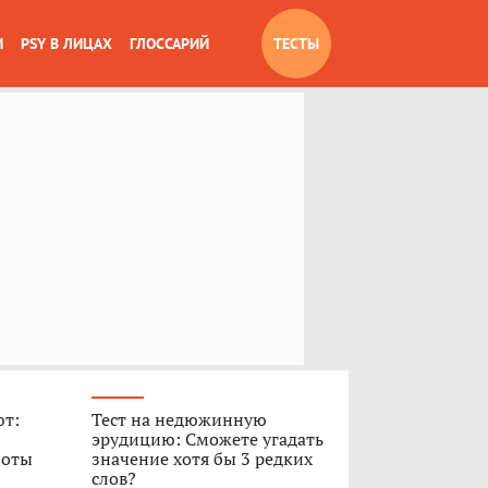
И
PSY В ЛИЦАХ
ГЛОССАРИЙ
ТЕСТЫ
ют:
Тест на недюжинную
эрудицию: Сможете угадать
боты
значение хотя бы 3 редких
слов?