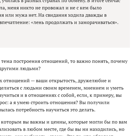
училась в разных странах по обмену. В итоге сейчас
ла, меня никто не провожал и не с кем было
ня или мужа нет. На свидания ходила дважды в
 впечатление: «лень продолжать и заморачиваться».
а тема построения отношений, то важно понять, почему
 другими людьми?
ых отношений — ваши открытость, дружелюбие и
делиться с людьми своим временем, мнением и уметь
учиться и в отношениях с собой, если, к примеру, вы
опрос: а я умею строить отношения? Вы получили
рылась потребность научиться это делать.
, которым вы важны и ценны, которые могли бы по вам
ализовать в любом месте, где бы вы ни находились, но