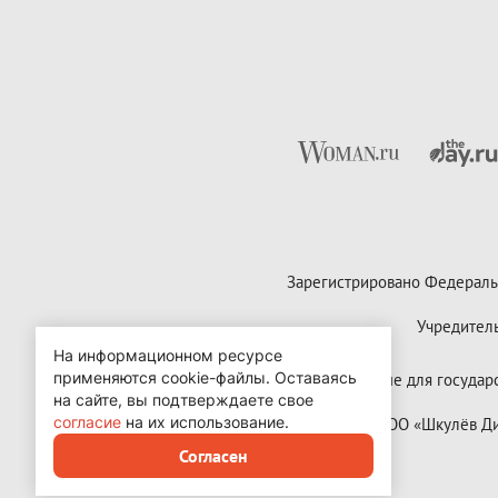
Зарегистрировано Федераль
Учредител
На информационном ресурсе
применяются cookie-файлы.
Оставаясь
Контактные данные для государст
на сайте, вы подтверждаете свое
согласие
на их использование.
Copyright (с) ООО «Шкулёв 
Согласен