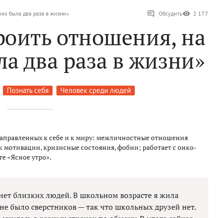
иях была два раза в жизни»
Обсудить
2 177
роить отношения, на
а два раза в жизни»
Познать себя
Человек среди людей
направленных к себе и к миру: межличностные отношения
ск мотивации, кризисные состояния, фобии; работает с онко-
е «Ясное утро».
 нет близких людей. В школьном возрасте я жила
 не было сверстников — так что школьных друзей нет.