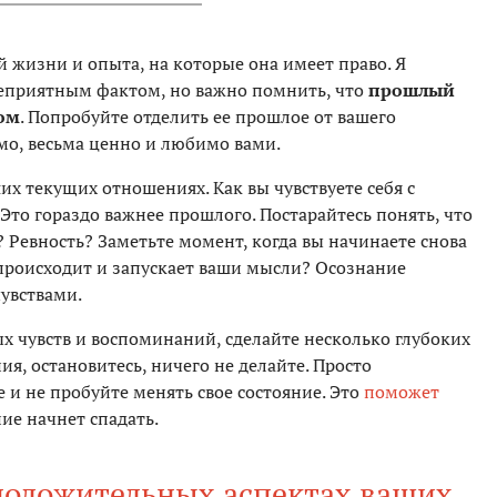
 жизни и опыта, на которые она имеет право. Я
неприятным фактом, но важно помнить, что
прошлый
ом
. Попробуйте отделить ее прошлое от вашего
мо, весьма ценно и любимо вами.
х текущих отношениях. Как вы чувствуете себя с
 Это гораздо важнее прошлого. Постарайтесь понять, что
? Ревность? Заметьте момент, когда вы начинаете снова
происходит и запускает ваши мысли? Осознание
чувствами.
х чувств и воспоминаний, сделайте несколько глубоких
я, остановитесь, ничего не делайте. Просто
 и не пробуйте менять свое состояние. Это
поможет
ие начнет спадать.
положительных аспектах ваших