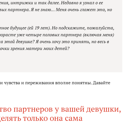
ния, интрижки и так далее. Недавно я узнал о ее
овых партнера. Я не знаю… Меня очень гложет это, но
тное будущее (ей 19 лет). Но подскажите, пожалуйста,
озрасте уже четыре половых партнера (включая меня)
 этой девушке? Я очень хочу это принять, но весь в
 точки зрения матери моих детей?
ши чувства и переживания вполне понятны. Давайте
тво партнеров у вашей девушки,
елять только она сама