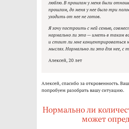
люблю. В прошлом у меня были отноше
прошлом, до меня у нее было три пол
уходить от нее не готов.
Я хочу построить с ней семью, совмес
нормально ли это — иметь в таком в
и стоит ли мне концентрироваться на
мыслях. Нормально ли это для нее, с
Алексей, 20 лет
Алексей, спасибо за откровенность. Ва
попробуем разобрать вашу ситуацию.
Нормально ли количес
может опред