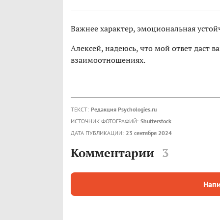
Важнее характер, эмоциональная устойч
Алексей, надеюсь, что мой ответ даст в
взаимоотношениях.
ТЕКСТ:
Редакция Psychologies.ru
ИСТОЧНИК ФОТОГРАФИЙ:
Shutterstock
ДАТА ПУБЛИКАЦИИ:
23 сентября 2024
Комментарии
3
Напи