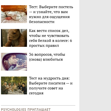
Тест: Выберите постель
— и узнайте, что вам
нужно для ощущения
безопасности
Как вести список дел,
чтобы не чувствовать
себя белкой в колесе: 6
простых правил
36 вопросов, чтобы
(снова) влюбиться
Тест на мудрость дня:
Выберите писателя — и
получите совет на
сегодня
PSYCHOLOGIES ПРИГЛАШАЕТ