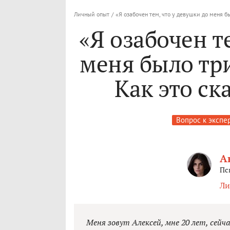
Личный опыт
/
«Я озабочен тем, что у девушки до меня б
«Я озабочен т
меня было тр
Как это ск
Вопрос к экспе
А
Пс
Ли
Меня зовут Алексей, мне 20 лет, сейч