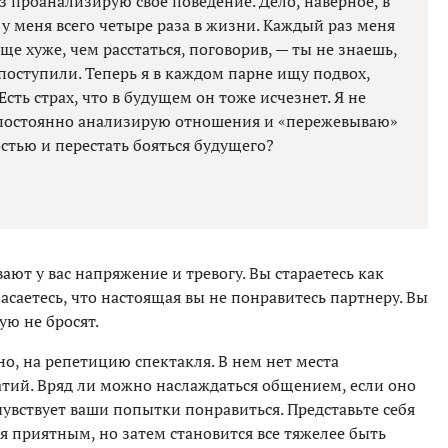
раз проанализирую свое поведение. Дело, наверное, в
у меня всего четыре раза в жизни. Каждый раз меня
еще хуже, чем расстаться, поговорив, — ты не знаешь,
к поступили. Теперь я в каждом парне ищу подвох,
Есть страх, что в будущем он тоже исчезнет. Я не
, постоянно анализирую отношения и «пережевываю»
стью и перестать бояться будущего?
ют у вас напряжение и тревогу. Вы стараетесь как
асаетесь, что настоящая вы не понравитесь партнеру. Вы
ую не бросят.
о, на репетицию спектакля. В нем нет места
тий. Вряд ли можно наслаждаться общением, если оно
чувствует ваши попытки понравиться. Представьте себя
ся приятным, но затем становится все тяжелее быть