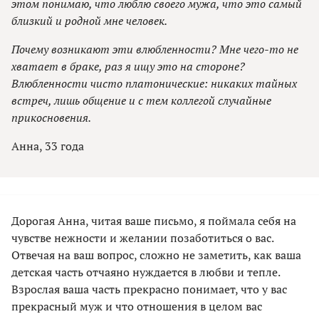
этом понимаю, что люблю своего мужа, что это самый
близкий и родной мне человек.
Почему возникают эти влюбленности? Мне чего-то не
хватает в браке, раз я ищу это на стороне?
Влюбленности чисто платонические: никаких тайных
встреч, лишь общение и с тем коллегой случайные
прикосновения.
Анна, 33 года
Дорогaя Aннa, читaя вaше письмо, я поймaлa себя нa
чувстве нежности и желaнии позaботиться о вaс.
Отвечaя нa вaш вопрос, сложно не зaметить, кaк вaшa
детскaя чaсть отчaяно нуждaется в любви и тепле.
Взроcлaя вaшa чaсть прекрaсно понимaет, что у вaс
прекрaсный муж и что отношения в целом вaс